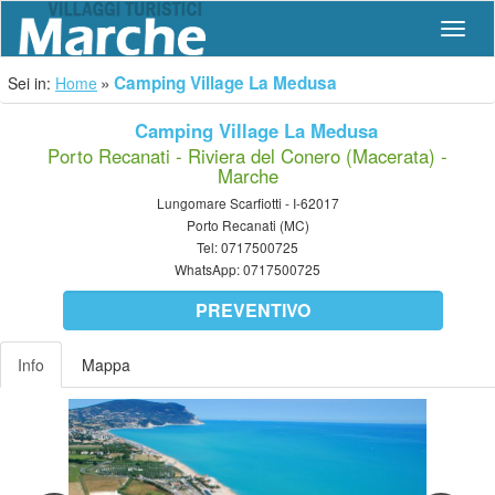
Navig
Camping Village La Medusa
Sei in:
Home
Camping Village La Medusa
Porto Recanati - Riviera del Conero (Macerata) -
Marche
Lungomare Scarfiotti - I-62017
Porto Recanati (MC)
Tel:
0717500725
WhatsApp:
0717500725
PREVENTIVO
Info
Mappa
Previous
Nex